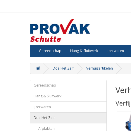
Gereedschap
Hang & Sluitwerk
Ijzerwaren
Doe Het Zelf
Verhuisartikelen
Gereedschap
Verh
Hang & Sluitwerk
Verfi
Ijzerwaren
Doe Het Zelf
- Afplakken