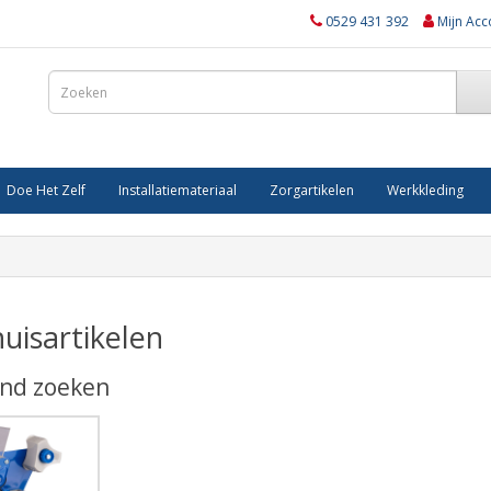
0529 431 392
Mijn Acc
Doe Het Zelf
Installatiemateriaal
Zorgartikelen
Werkkleding
uisartikelen
jnd zoeken