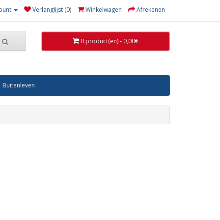
ount
Verlanglijst (0)
Winkelwagen
Afrekenen
0 product(en) - 0,00€
Buitenleven